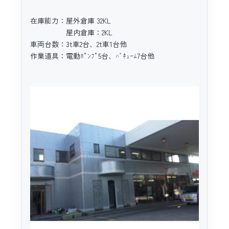
在庫能力：屋外倉庫 32KL
屋内倉庫：2KL
車両台数：3t車2台、2t車1台他
作業道具：電動ﾎﾟﾝﾌﾟ5台、ﾊﾞｷｭｰﾑ7台他