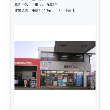
車両台数：4t車1台、2t車1台
作業道具：電動ﾎﾟﾝﾌﾟ5台、ﾊﾞｷｭｰﾑ6台他