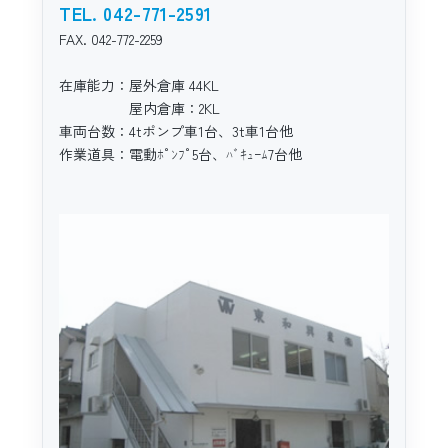
TEL. 042-771-2591
FAX. 042-772-2259
在庫能力：屋外倉庫 44KL
屋内倉庫：2KL
車両台数：4tポンプ車1台、3t車1台他
作業道具：電動ﾎﾟﾝﾌﾟ5台、ﾊﾞｷｭｰﾑ7台他